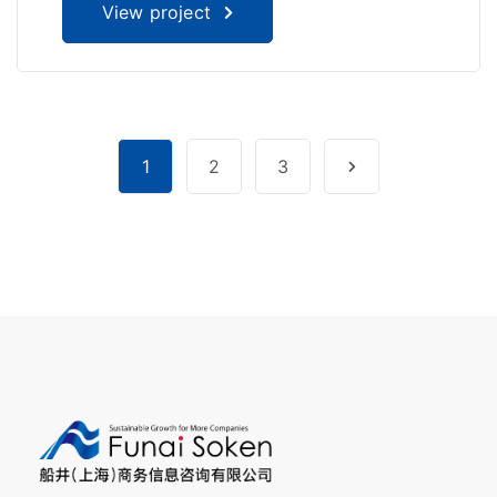
View project
1
2
3