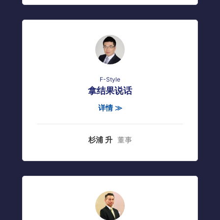
F-Style
拿结果说话
详情 ≫
杉浦 升
董事