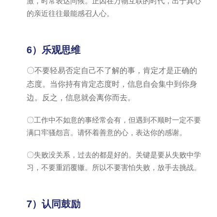
激，时常表达问候。正因在万物互联的时代，出于真心
的亲近往往最能感召人心。
6）乐观思维
〇不要轻易否定自己不了解的事，肯定才是正确的
态度。当你持有肯定态度时，信息自会集中到你身
边。反之，信息就会离你而去。
〇工作中不如意的事经常会有，但遇到不顺时一定不要
满口牢骚怨言。请怀着善意的心，表达你的感谢。
〇失败没关系，过去的都是好的。关键是要从失败中学
习，不要重蹈覆辙。所以不要害怕失败，放手去挑战。
7）认同鼓励