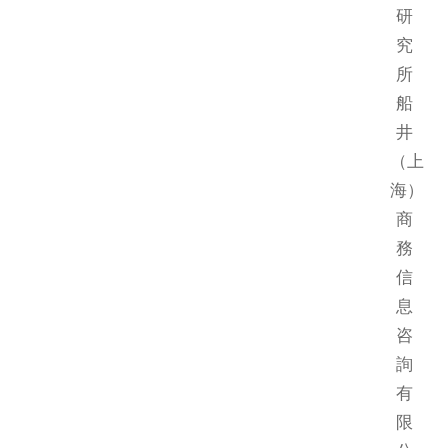
研
究
所
船
井
（上
海）
商
務
信
息
咨
詢
有
限