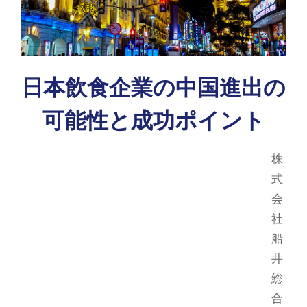
日本飲食企業の中国進出の
可能性と成功ポイント
株
式
会
社
船
井
総
合