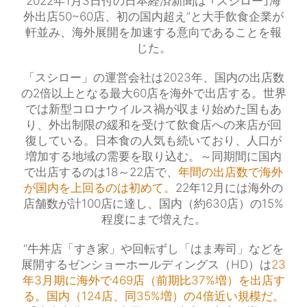
2022年1月3日付の日本経済新聞は”｢スシロー｣海
外出店50~60店、初の国内超え”と大手飲食企業が
軒並み、海外展開を加速する意向であることを報
じた。
「スシロー」の運営会社は2023年、国内の出店数
の2倍以上となる最大60店を海外で出店する。世界
では新型コロナウイルス禍が収まり始めた国もあ
り、外出制限の緩和を受けて飲食店への来店が回
復している。日本食の人気も続いており、人口が
増加する地域の需要を取り込む。～同期間に国内
で出店するのは18～22店で、
年間の出店数で海外
が国内を上回るのは初めて。
22年12月には海外の
店舗数が計100店に達し、国内（約630店）の15%
程度にまで増えた。
“牛丼店「すき家」や回転ずし「はま寿司」などを
展開するゼンショーホールディングス（HD）は
23
年3月期に海外で469店（前期比37%増）を出店す
る。国内（124店、同35%増）の4倍近い規模だ。