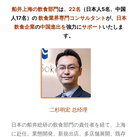
船井上海の飲食部門
は
、22名
（日本人5名、中国
人17名）の
飲食業界専門コンサルタント
が、
日本
飲食企業
の
中国進出を
強力に
サポート
いたしま
す。
二杉明宏 总经理
日本の船井総研の飲食部門の責任者を経て、上海
に赴任。業態開発、新規出店、多店舗展開、既存