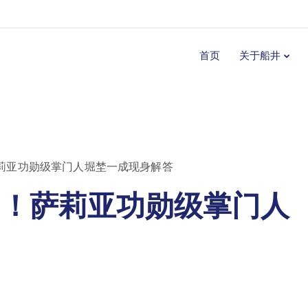
首页
关于船井
萨莉亚功勋级掌门人堀埜一成现身解答
问！萨莉亚功勋级掌门人