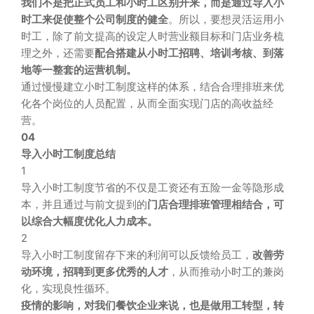
我们不是把正式员工和小时工区别开来，而是通过导入小
时工来促使整个公司制度的健全
。所以，要想灵活运用小
时工，除了前文提高的设定人时营业额目标和门店业务梳
理之外，还需要
配合搭建从小时工招聘、培训考核、到落
地等一整套的运营机制。
通过慢慢建立小时工制度这样的体系，结合合理排班来优
化各个岗位的人员配置，从而全面实现门店的高收益经
营。
04
导入小时工制度总结
1
导入小时工制度节省的不仅是工资还有五险一金等隐形成
本，并且通过与前文提到的
门店合理排班管理相结合，可
以综合大幅度优化人力成本。
2
导入小时工制度留存下来的利润可以反馈给员工，
改善劳
动环境，招聘到更多优秀的人才
，从而推动小时工的兼岗
化，实现良性循环。
疫情的影响，对我们餐饮企业来说，也是做用工转型，转